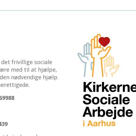
et frivillige sociale
ære med til at hjælpe,
 den nødvendige hjælp.
erettigede.
69988
439