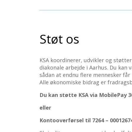
Støt os
KSA koordinerer, udvikler og støtter d
diakonale arbejde i Aarhus. Du kan v
sådan at endnu flere mennesker får
Alle økonomiske bidrag er fradragsb
Du kan støtte KSA via MobilePay 3
eller
Kontooverførsel til
7264
–
000
1267