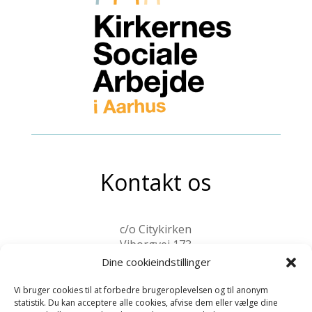
Kontakt os
c/o Citykirken
Viborgvej 173
8210 Aarhus V
Dine cookieindstillinger
kontakt@ksa-aarhus.dk
Vi bruger cookies til at forbedre brugeroplevelsen og til anonym
statistik. Du kan acceptere alle cookies, afvise dem eller vælge dine