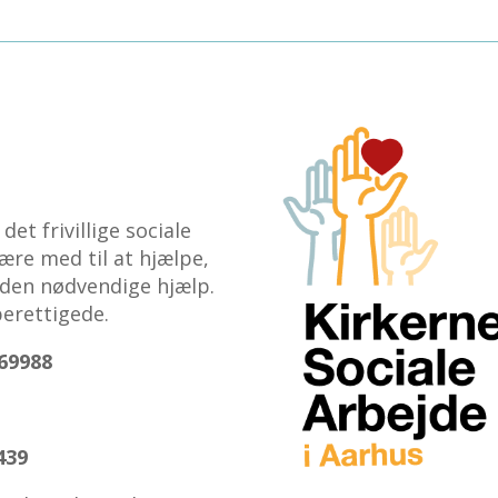
et frivillige sociale
ære med til at hjælpe,
 den nødvendige hjælp.
erettigede.
69988
439