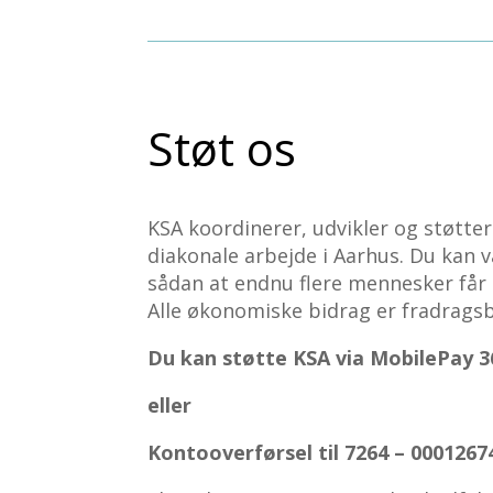
Støt os
KSA koordinerer, udvikler og støtter d
diakonale arbejde i Aarhus. Du kan v
sådan at endnu flere mennesker får
Alle økonomiske bidrag er fradragsb
Du kan støtte KSA via MobilePay 3
eller
Kontooverførsel til
7264
–
000
1267