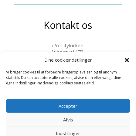
Kontakt os
c/o Citykirken
Viborgvej 173
8210 Aarhus V
Dine cookieindstillinger
kontakt@ksa-aarhus.dk
Vi bruger cookies til at forbedre brugeroplevelsen og til anonym
statistik. Du kan acceptere alle cookies, afvise dem eller vælge dine
Tlf:
2096 9915
egne indstillinger. Nødvendige cookies sættes altid.
Cookiepolitik
|
Privatlivspolitik
Accepter
Afvis
Indstillinger