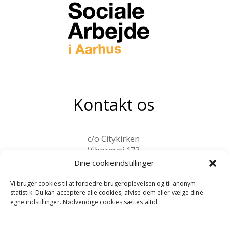
Kontakt os
c/o Citykirken
Viborgvej 173
8210 Aarhus V
Dine cookieindstillinger
kontakt@ksa-aarhus.dk
Vi bruger cookies til at forbedre brugeroplevelsen og til anonym
statistik. Du kan acceptere alle cookies, afvise dem eller vælge dine
Tlf:
2096 9915
egne indstillinger. Nødvendige cookies sættes altid.