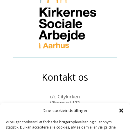
Kontakt os
c/o Citykirken
Viborgvej 173
8210 Aarhus V
Dine cookieindstillinger
kontakt@ksa-aarhus.dk
Vi bruger cookies til at forbedre brugeroplevelsen og til anonym
statistik. Du kan acceptere alle cookies, afvise dem eller vælge dine