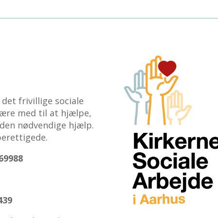
et frivillige sociale
ære med til at hjælpe,
 den nødvendige hjælp.
erettigede.
69988
439