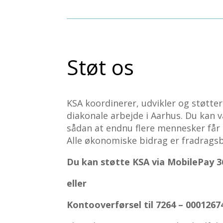
Støt os
KSA koordinerer, udvikler og støtter d
diakonale arbejde i Aarhus. Du kan v
sådan at endnu flere mennesker får
Alle økonomiske bidrag er fradragsb
Du kan støtte KSA via MobilePay 3
eller
Kontooverførsel til
7264
–
000
1267