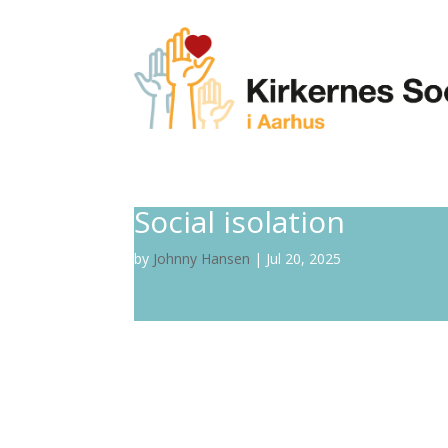
Social isolation
by
Johnny Hansen
|
Jul 20, 2025