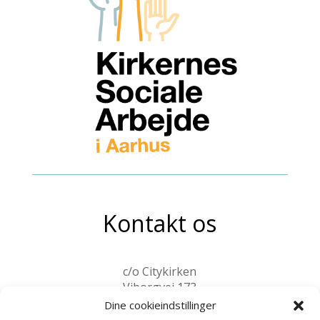
Kontakt os
c/o Citykirken
Viborgvej 173
8210 Aarhus V
Dine cookieindstillinger