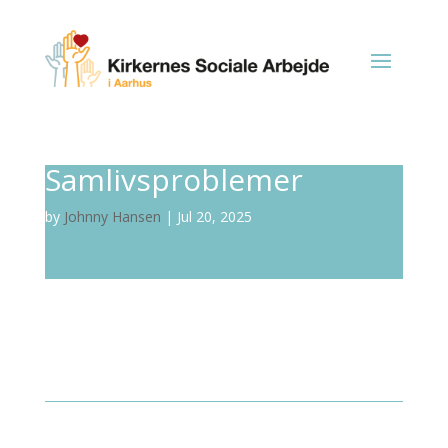
Samlivsproblemer
by
Johnny Hansen
|
Jul 20, 2025