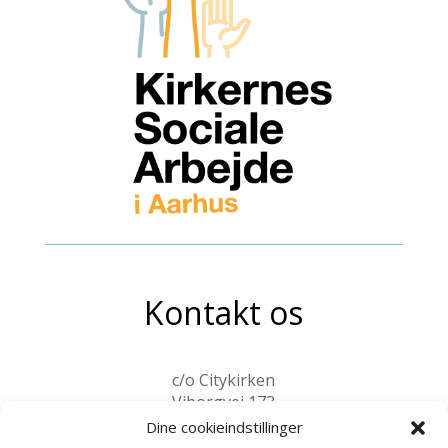
Kontakt os
c/o Citykirken
Viborgvej 173
8210 Aarhus V
Dine cookieindstillinger